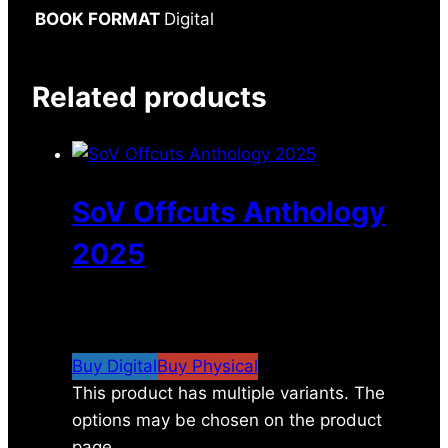
BOOK FORMAT
Digital
Related products
SoV Offcuts Anthology
2025
$
4.99
–
$
19.99
Price range: $4.99 through
$19.99
Buy Digital
Buy Physical
This product has multiple variants. The
options may be chosen on the product
page