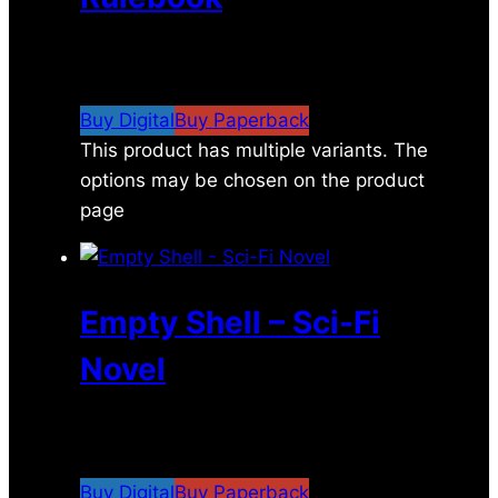
$
24.00
–
$
67.00
Price range: $24.00
through $67.00
Buy Digital
Buy Paperback
This product has multiple variants. The
options may be chosen on the product
page
Empty Shell – Sci-Fi
Novel
$
6.99
–
$
16.99
Price range: $6.99 through
$16.99
Buy Digital
Buy Paperback