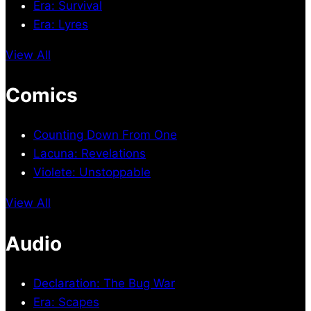
Era: Survival
Era: Lyres
View All
Comics
Counting Down From One
Lacuna: Revelations
Violete: Unstoppable
View All
Audio
Declaration: The Bug War
Era: Scapes